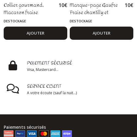
Collier gourmand,
Marque-page Gaufre
10
€
10
€
Macaron fraise
Fraise chantilly et
chocolat, pâte
chocolat
DESTOCKAGE
DESTOCKAGE
polymère fimo
AJOUTER
AJOUTER
PAIEMENT SÉCURISÉ
Visa, Mastercard...
SERVICE CLIENT
A votre écoute (sauf la nuit...)
Paiements sécurisés