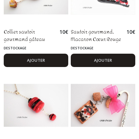
Collier sautoir
Sautoir gourmand,
10
€
10
€
gourmand gâteau
Macaron Cœur Rouge
tarte au citron
et Noir St Valentin en
DESTOCKAGE
DESTOCKAGE
meringuée
fimo
AJOUTER
AJOUTER