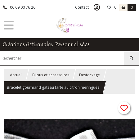
06 69 00 76 26
Contact
0
0
Créations Artisanales Personnalisées
Accueil
Bijoux et accessoires
Destockage
Bracelet gourmand gâteau tarte au citron meringuée