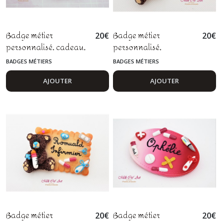
Badge métier
Badge métier
20
€
20
€
personnalisé, cadeau,
personnalisé,
maîtresse, maître, avs,
infirmière, aide
BADGES MÉTIERS
BADGES MÉTIERS
atsem, auxiliaire
soignante, médecin,
d'éducation,
cardiologie, pâte
AJOUTER
AJOUTER
enseignant, pâte
polymère fimo
polymère fimo
Badge métier
Badge métier
20
€
20
€