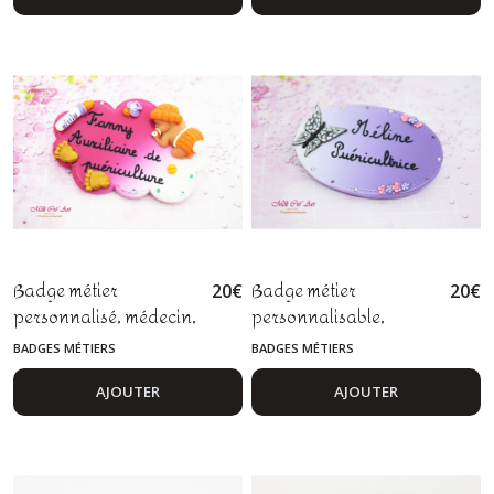
Badge métier
Badge métier
20
€
20
€
personnalisé, médecin,
personnalisable,
infirmière, aide-
médecin, infirmière,
BADGES MÉTIERS
BADGES MÉTIERS
soignante, sage-
aide soignant,
femme, fimo
puéricultrice, pâte
AJOUTER
AJOUTER
polymère fimo