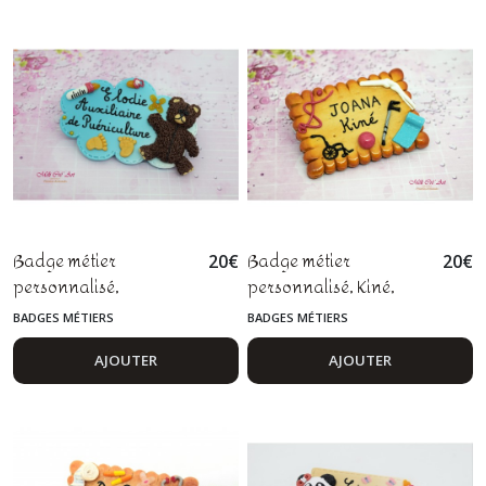
Badge métier
Badge métier
20
€
20
€
personnalisé,
personnalisé, Kiné,
auxiliaire de
Kinésithérapeute,
BADGES MÉTIERS
BADGES MÉTIERS
puériculture,
Ostéopathe, fimo
assistante maternelle,
AJOUTER
AJOUTER
pédiatre, nounou, sage
femme, fimo