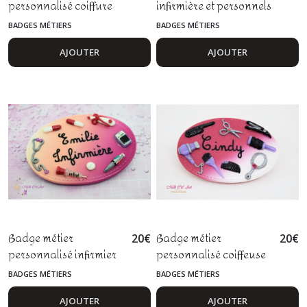
personnalisé coiffure
infirmière et personnels
coiffeuse coiffeur en
soignants biscuit et
BADGES MÉTIERS
BADGES MÉTIERS
pâte polymère fimo
licorne en fimo
AJOUTER
AJOUTER
Badge métier
Badge métier
20
€
20
€
personnalisé infirmier
personnalisé coiffeuse
aide soignant
coiffeur en pâte
BADGES MÉTIERS
BADGES MÉTIERS
pharmacien en pâte
polymère fimo
polymère fimo
AJOUTER
AJOUTER