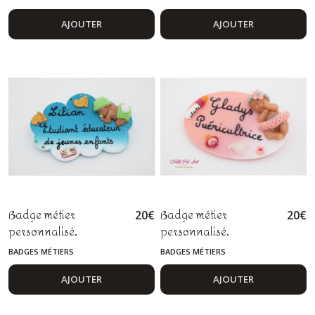
agent de service,
artisan
logistique, ASH
AJOUTER
AJOUTER
Badge métier
Badge métier
20
€
20
€
personnalisé,
personnalisé,
éducateur, auxiliaire
puéricultrice,
BADGES MÉTIERS
BADGES MÉTIERS
de puériculture, sage-
auxiliaire de
femme, fimo
puériculture, sage
AJOUTER
AJOUTER
femme, assistante