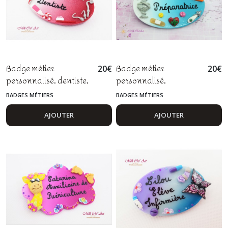
Badge métier
Badge métier
20
€
20
€
personnalisé, dentiste,
personnalisé,
assistante dentaire,
pharmacien,
BADGES MÉTIERS
BADGES MÉTIERS
orthodontiste, fimo
pharmacienne,
préparateur en
AJOUTER
AJOUTER
pharmacie, fimo