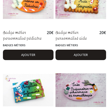
Badge métier
Badge métier
20
€
20
€
personnalisé pédiatre
personnalisé aide
sage femme infirmière
soignante infirmière
BADGES MÉTIERS
BADGES MÉTIERS
fimo
puéricultrice lapin en
fimo
AJOUTER
AJOUTER