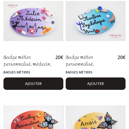
Badge métier
Badge métier
20
€
20
€
personnalisé, médecin,
personnalisé,
infirmier, aide-
psychologue,
BADGES MÉTIERS
BADGES MÉTIERS
soignant, docteur, pâte
psychiatre, fimo
polymère fimo
AJOUTER
AJOUTER