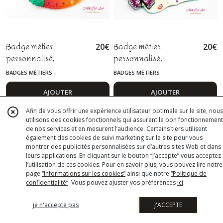
Badge métier
Badge métier
20
€
20
€
personnalisé,
personnalisé,
puéricultrice,
auxiliaire d'éducation,
BADGES MÉTIERS
BADGES MÉTIERS
assistante maternelle,
AVS, EVSH, infirmière,
sage femme, pâte
nounou,pâte polymère
AJOUTER
AJOUTER
polymère fimo
fimo
Afin de vous offrir une expérience utilisateur optimale sur le site, nous
utilisons des cookies fonctionnels qui assurent le bon fonctionnement
de nos services et en mesurent l’audience. Certains tiers utilisent
également des cookies de suivi marketing sur le site pour vous
montrer des publicités personnalisées sur d’autres sites Web et dans
leurs applications. En cliquant sur le bouton “J’accepte” vous acceptez
l’utilisation de ces cookies. Pour en savoir plus, vous pouvez lire notre
page
“Informations sur les cookies”
ainsi que notre
“Politique de
confidentialité“
. Vous pouvez ajuster vos préférences
ici
.
je n'accepte pas
J'ACCEPTE