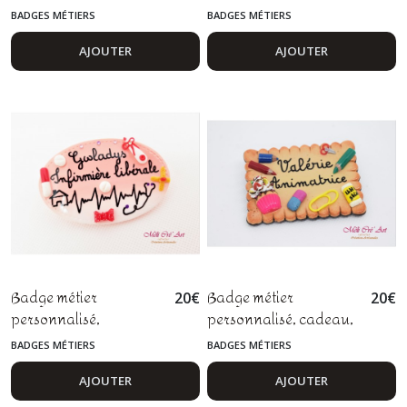
cadeau, maîtresse,
infirmière, aide
BADGES MÉTIERS
BADGES MÉTIERS
maître, avs, atsem,
soignante, médecin,
auxiliaire d'éducation,
personnel soignant,
AJOUTER
AJOUTER
enseignant, pâte
biscuit fimo
polymère fimo
Badge métier
Badge métier
20
€
20
€
personnalisé,
personnalisé, cadeau,
infirmière libérale,
maîtresse, maître, avs,
BADGES MÉTIERS
BADGES MÉTIERS
aide-soignante,
atsem, animatrice,
puéricultrice, pâte
animateur
AJOUTER
AJOUTER
polymère fimo