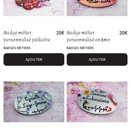
-
Bébés
Méli
Cré'Art
(49)
Badge métier
Badge métier
20
€
20
€
Bijoux
personnalisé pédiatre
personnalisé en fimo
et
accessoires
nephrologue en pâte
moniteur et monitrice
BADGES MÉTIERS
BADGES MÉTIERS
(220)
polymère fimo
d'auto-école
AJOUTER
AJOUTER
Carte
cadeau
et
options
(2)
Afficher
les
résultats