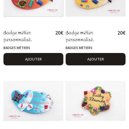
Badge métier
Badge métier
20
€
20
€
personnalisé,
personnalisé,
animatrice, maitresse
animatrice, maitresse
BADGES MÉTIERS
BADGES MÉTIERS
d'école, ASEM, AESH,
d'école, ATSEM, AVS,
pâte polymère fimo
pâte polymère fimo
AJOUTER
AJOUTER