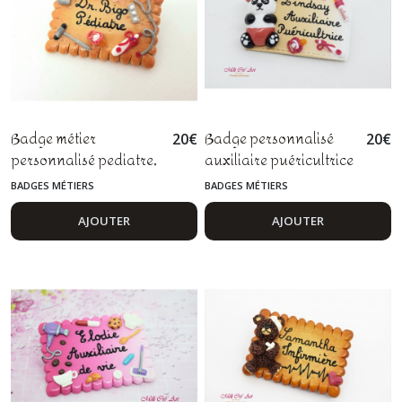
Badge métier
Badge personnalisé
20
€
20
€
personnalisé pediatre,
auxiliaire puéricultrice
docteur, infirmière en
avec panda en fimo
BADGES MÉTIERS
BADGES MÉTIERS
pâte polymère fimo
AJOUTER
AJOUTER