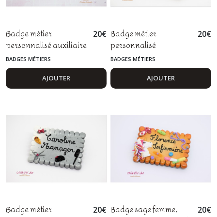
Badge métier
Badge métier
20
€
20
€
personnalisé auxiliaire
personnalisé
de vie ou aide à la
infirmière, aide-
BADGES MÉTIERS
BADGES MÉTIERS
personne en fimo
soignante, pédiatre,
docteur en pâte
AJOUTER
AJOUTER
polymère fimo
Badge métier
Badge sage femme,
20
€
20
€