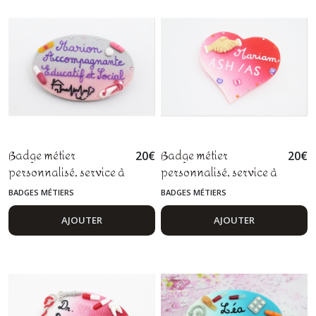
maternelle, , fimo
Badge métier
Badge métier
20
€
20
€
personnalisé, service à
personnalisé, service à
la personne, social,
la personne, entraide,
BADGES MÉTIERS
BADGES MÉTIERS
entraide, fimo
fimo
AJOUTER
AJOUTER