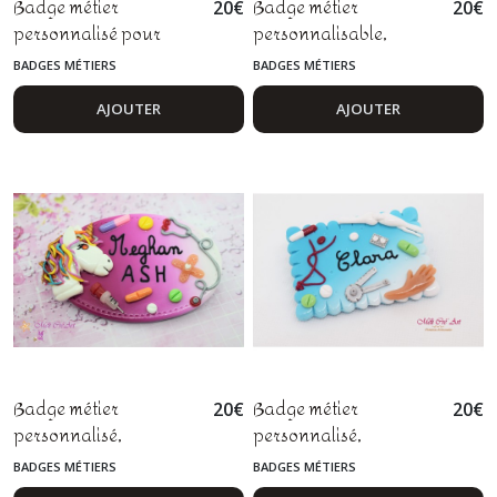
Badge métier
Badge métier
20
€
20
€
personnalisé pour
personnalisable,
personnels soignants
esthéticienne,
BADGES MÉTIERS
BADGES MÉTIERS
avec stéthoscope
maquilleuse,
conseillère beauté, fimo
AJOUTER
AJOUTER
Badge métier
Badge métier
20
€
20
€
personnalisé,
personnalisé,
puéricultrice, infirmière
ostéopathe, kiné,
BADGES MÉTIERS
BADGES MÉTIERS
en pédiatrie, auxiliaire
kinésithérapeute, fimo