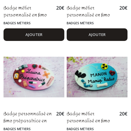
Badge métier
Badge métier
20
€
20
€
personnalisé en fimo
personnalisé en fimo
pour sage-femme,
pour technicien ou
BADGES MÉTIERS
BADGES MÉTIERS
gynécologue et
agent de laboratoire,
obstétricien
chimiste, analyste en
AJOUTER
AJOUTER
biologie médicale
Badge personnalisé en
Badge métier
20
€
20
€
fimo préparatrice en
personnalisé en fimo
pharmacie et
pour manip radio ou
BADGES MÉTIERS
BADGES MÉTIERS