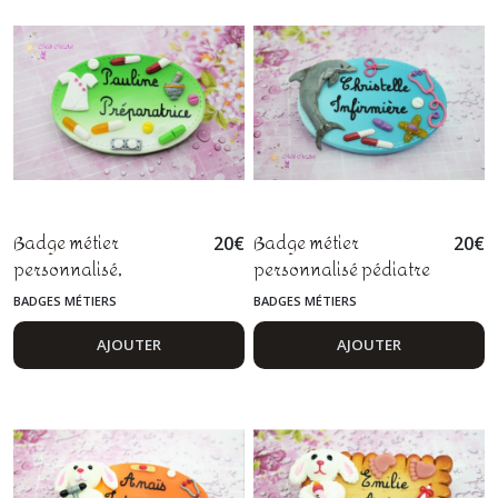
Badge métier
Badge métier
20
€
20
€
personnalisé,
personnalisé pédiatre
pharmacien,
sage femme infirmière
BADGES MÉTIERS
BADGES MÉTIERS
pharmacienne,
dauphin fimo
préparatrice en
AJOUTER
AJOUTER
pharmacie, fimo