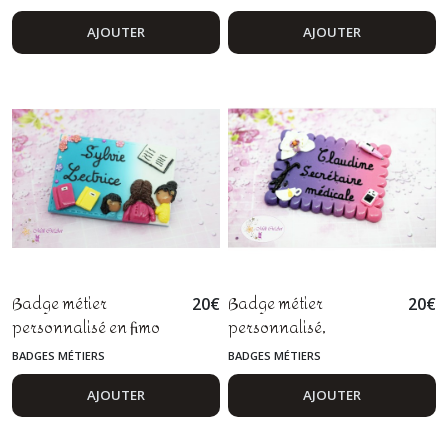
pharmacien
radiologue
AJOUTER
AJOUTER
Badge métier
Badge métier
20
€
20
€
personnalisé en fimo
personnalisé,
pour lectrice,
secrétaire médicale,
BADGES MÉTIERS
BADGES MÉTIERS
documentaliste,
assistante, manager,
bibliothécaire
DRH, orchidée
AJOUTER
AJOUTER