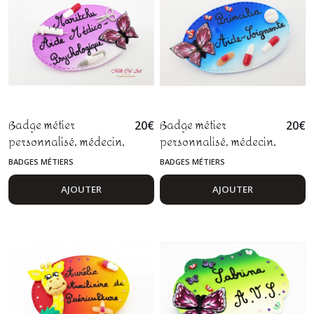
Badge métier
Badge métier
20
€
20
€
personnalisé, médecin,
personnalisé, médecin,
infirmière, aide-
infirmière, aide-
BADGES MÉTIERS
BADGES MÉTIERS
soignant, ASH, pâte
soignant, sage-femme,
polymère fimo
pâte polymère fimo
AJOUTER
AJOUTER