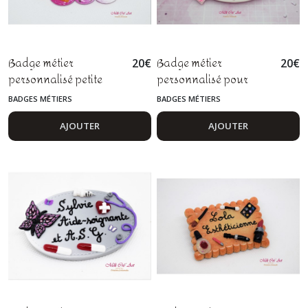
Badge métier
Badge métier
20
€
20
€
personnalisé petite
personnalisé pour
enfance sage femme
secrétaire médicale
BADGES MÉTIERS
BADGES MÉTIERS
assistante maternelle
assistante de direction
en fimo
AJOUTER
AJOUTER