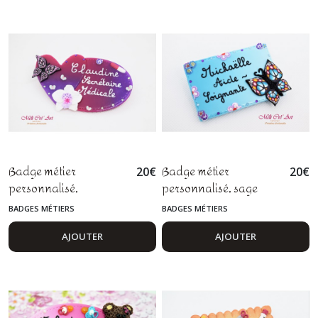
Badge métier
Badge métier
20
€
20
€
personnalisé,
personnalisé, sage
secrétaire médicale,
femme, infirmière, aide
BADGES MÉTIERS
BADGES MÉTIERS
assistante,
soignante,
esthéticienne,
puéricultrice, nounou,
AJOUTER
AJOUTER
maquilleuse
fimo