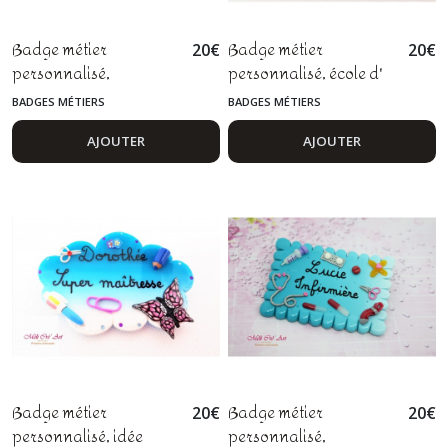
Badge métier
Badge métier
20
€
20
€
personnalisé,
personnalisé, école d'
auxiliaire
infirmière, aide-
BADGES MÉTIERS
BADGES MÉTIERS
puéricultrice,
soignant, personnel
assistante maternelle,
soignant, pâte
AJOUTER
AJOUTER
sage femme, nounou
polymère fimo
Badge métier
Badge métier
20
€
20
€
personnalisé, idée
personnalisé,