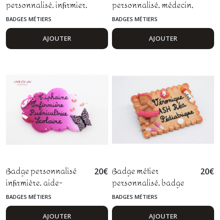
personnalisé, infirmier,
personnalisé, médecin,
aide-soignant,
infirmière, aide-
BADGES MÉTIERS
BADGES MÉTIERS
pédiatre, AS fimo
soignant, personnel
soignant, pâte
AJOUTER
AJOUTER
polymère fimo
Badge personnalisé
Badge métier
20
€
20
€
infirmière, aide-
personnalisé, badge
soignante,
fimo, biscuit, assistante
BADGES MÉTIERS
BADGES MÉTIERS
puéricultrice, sage-
maternelle, nounou,
femme, nounou
puéricultrice
AJOUTER
AJOUTER