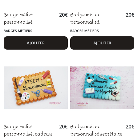
Badge métier
Badge métier
20
€
20
€
personnalisé
personnalisé,
infirmière, aide-
préparatrice en
BADGES MÉTIERS
BADGES MÉTIERS
soignant, ASH en pâte
pharmacie,
polymère fimo
pharmacienne,
AJOUTER
AJOUTER
pharmacien,
aromathérapie, fimo
Badge métier
Badge métier
20
€
20
€
personnalisé, cadeau
personnalisé secrétaire