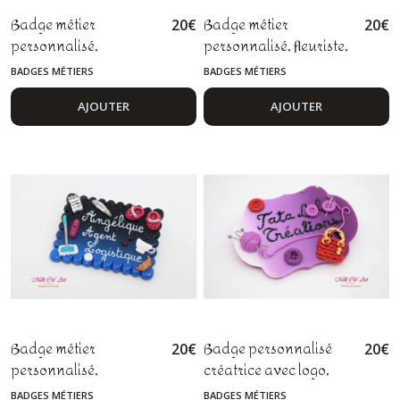
Badge métier
Badge métier
20
€
20
€
personnalisé,
personnalisé, fleuriste,
secrétaire médicale,
fleurs, badge fimo
BADGES MÉTIERS
BADGES MÉTIERS
infirmière, aide-
soignante
AJOUTER
AJOUTER
Badge métier
Badge personnalisé
20
€
20
€
personnalisé,
créatrice avec logo,
surveillante de nuit,
créateur, artiste,
BADGES MÉTIERS
BADGES MÉTIERS