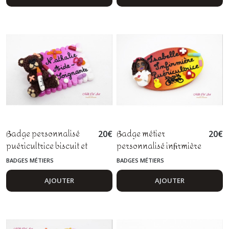
Badge personnalisé
Badge métier
20
€
20
€
puéricultrice biscuit et
personnalisé infirmière
ourson en fimo
aide soignante
BADGES MÉTIERS
BADGES MÉTIERS
personnel hospitalier
fimo
AJOUTER
AJOUTER