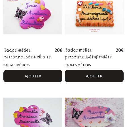
Badge métier
Badge métier
20
€
20
€
personnalisé auxiliaire
personnalisé infirmière
de puériculture petite
aide soignante qui
BADGES MÉTIERS
BADGES MÉTIERS
enfance sage femme
déchire pâte polymère
assistante maternelle
fimo
AJOUTER
AJOUTER