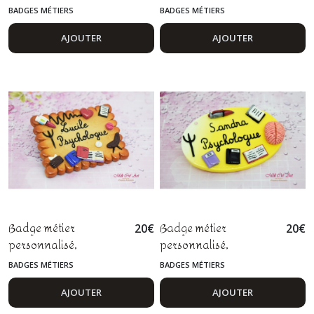
maîtresse, maître, avs,
médicale, assistante en
BADGES MÉTIERS
BADGES MÉTIERS
atsem, animatrice,
fimo
animateur en fimo
AJOUTER
AJOUTER
Badge métier
Badge métier
20
€
20
€
personnalisé,
personnalisé,
psychologue,
psychologue,
BADGES MÉTIERS
BADGES MÉTIERS
psychiatre,
psychiatre,
psychothérapeute,
psychothérapeute fimo
AJOUTER
AJOUTER
biscuit fimo