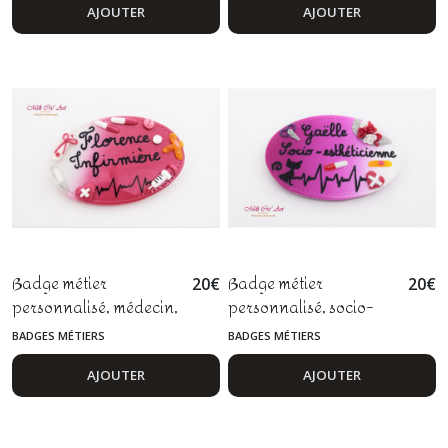
de santé et petite
AJOUTER
AJOUTER
enfance, licorne fimo
Badge métier
Badge métier
20
€
20
€
personnalisé, médecin,
personnalisé, socio-
infirmière, aide-
esthéticienne,
BADGES MÉTIERS
BADGES MÉTIERS
soignante, docteur,
maquilleuse,
pâte polymère fimo
conseillère beauté,
AJOUTER
AJOUTER
coiffeuse, pâte
polymère fimo