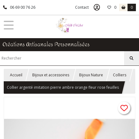
06 69 00 76 26
Contact
0
0
Créations Artisanales Personnalisées
Accueil
Bijoux et accessoires
Bijoux Nature
Colliers
Collier argenté imitation pierre ambre orange fleur rose feuilles