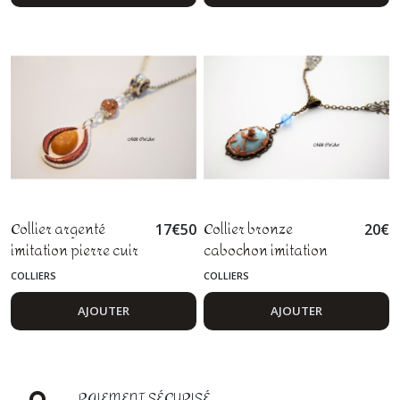
Collier argenté
Collier bronze
17
€
50
20
€
imitation pierre cuir
cabochon imitation
ambre blanc cuivre
pierre quartz bleu fleur
COLLIERS
COLLIERS
goutte
rose
AJOUTER
AJOUTER
PAIEMENT SÉCURISÉ