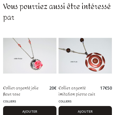
Vous pourriez aussi être intéressé
par
Collier argenté jolie
Collier argenté
20
€
17
€
50
fleur rose
imitation pierre cuir
cuivre blanc
COLLIERS
COLLIERS
AJOUTER
AJOUTER