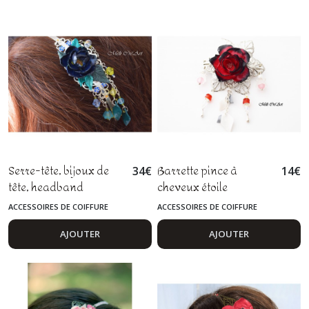
Serre-tête, bijoux de
Barrette pince à
34
€
14
€
tête, headband
cheveux étoile
romantique fleur bleu
argentée fleur rose
ACCESSOIRES DE COIFFURE
ACCESSOIRES DE COIFFURE
nuit
rouge noir perles
AJOUTER
AJOUTER