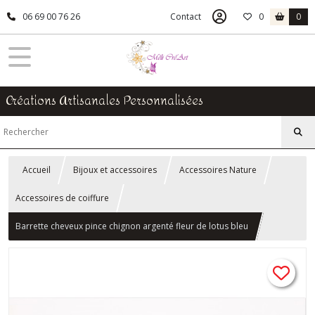
06 69 00 76 26
Contact
0
0
Créations Artisanales Personnalisées
Accueil
Bijoux et accessoires
Accessoires Nature
Accessoires de coiffure
Barrette cheveux pince chignon argenté fleur de lotus bleu