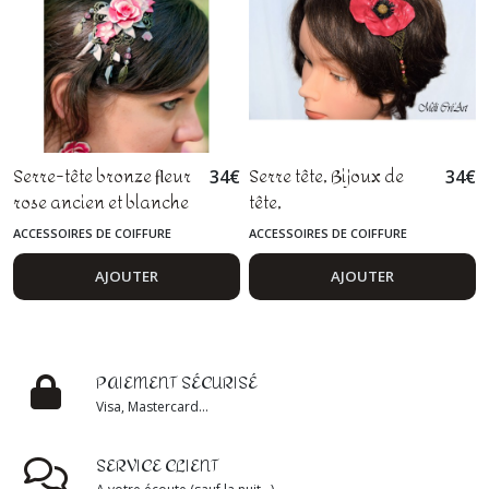
Serre-tête bronze fleur
Serre tête, Bijoux de
34
€
34
€
rose ancien et blanche
tête,
headband,accessoire
ACCESSOIRES DE COIFFURE
ACCESSOIRES DE COIFFURE
de coiffure, fleur,
coquelicot, pâte
AJOUTER
AJOUTER
polymère, bronze,
cadeau, cérémonie,
mariage
PAIEMENT SÉCURISÉ
Visa, Mastercard...
SERVICE CLIENT