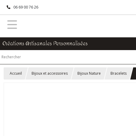
06 69 00 76 26
Créations Artisanales Personnalisées
Accueil
Bijoux et accessoires
Bijoux Nature
Bracelets