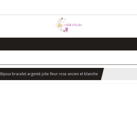
Bijoux bracelet argenté jolie fleur rose ancien et blanche