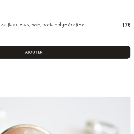
e, fleur lotus, noir, pa^te polymère fimo
17
€
AJOUTER