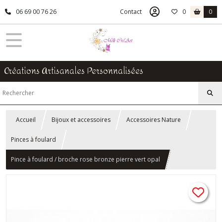
06 69 00 76 26
Contact
0
0
Créations Artisanales Personnalisées
Accueil
Bijoux et accessoires
Accessoires Nature
Pinces à foulard
Pince à foulard / broche rose bronze pierre vert opal