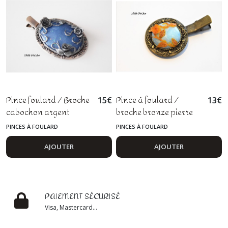
Pince foulard / Broche
Pince à foulard /
15
€
13
€
cabochon argent
broche bronze pierre
pierre bleu agate fleur
rose quartz bleu ambre
PINCES À FOULARD
PINCES À FOULARD
rose
AJOUTER
AJOUTER
PAIEMENT SÉCURISÉ
Visa, Mastercard...