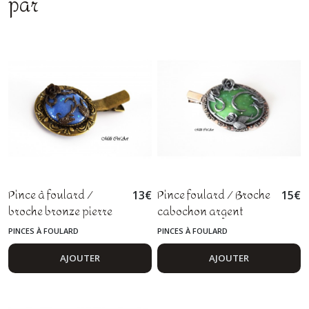
par
Pince à foulard /
Pince foulard / Broche
13
€
15
€
broche bronze pierre
cabochon argent
quartz rose
pierre vert jade roses
PINCES À FOULARD
PINCES À FOULARD
AJOUTER
AJOUTER