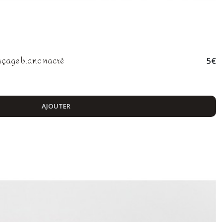
laçage blanc nacré
5
€
AJOUTER