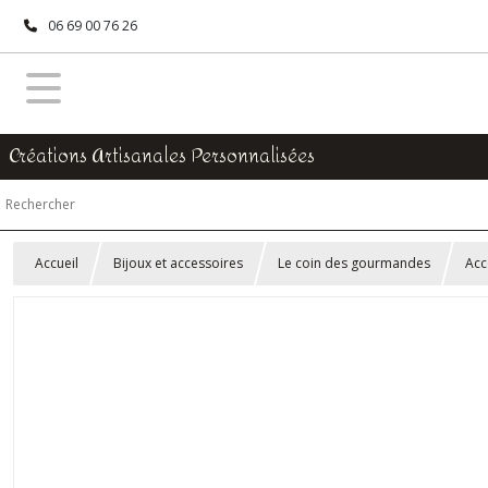
06 69 00 76 26
Créations Artisanales Personnalisées
Accueil
Bijoux et accessoires
Le coin des gourmandes
Acc