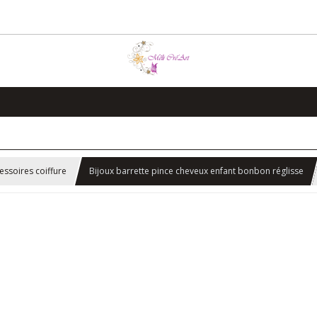
essoires coiffure
Bijoux barrette pince cheveux enfant bonbon réglisse