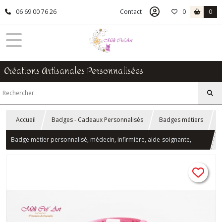
06 69 00 76 26
Contact
0
0
Créations Artisanales Personnalisées
Accueil
Badges - Cadeaux Personnalisés
Badges métiers
Badge métier personnalisé, médecin, infirmière, aide-soignante,
docteur, pâte polymère fimo