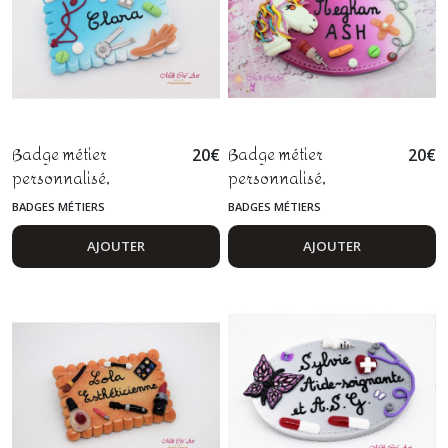
Badge métier
Badge métier
20
€
20
€
personnalisé,
personnalisé,
ostéopathe, kiné,
puéricultrice, infirmière
BADGES MÉTIERS
BADGES MÉTIERS
kinésithérapeute, fimo
en pédiatrie, auxiliaire
de santé et petite
AJOUTER
AJOUTER
enfance, licorne fimo