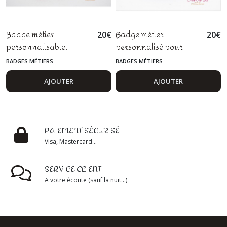
Badge métier
Badge métier
20
€
20
€
personnalisable,
personnalisé pour
esthéticienne,
personnels soignants
BADGES MÉTIERS
BADGES MÉTIERS
maquilleuse,
avec stéthoscope
conseillère beauté, fimo
AJOUTER
AJOUTER
PAIEMENT SÉCURISÉ
Visa, Mastercard...
SERVICE CLIENT
A votre écoute (sauf la nuit...)