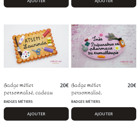
psychothérapeute,
AJOUTER
AJOUTER
biscuit fimo
Badge métier
Badge métier
20
€
20
€
personnalisé, cadeau
personnalisé,
maîtresse, maître, avs,
préparatrice en
BADGES MÉTIERS
BADGES MÉTIERS
atsem, animatrice,
pharmacie,
animateur en fimo
pharmacienne,
AJOUTER
AJOUTER
pharmacien,
aromathérapie, fimo