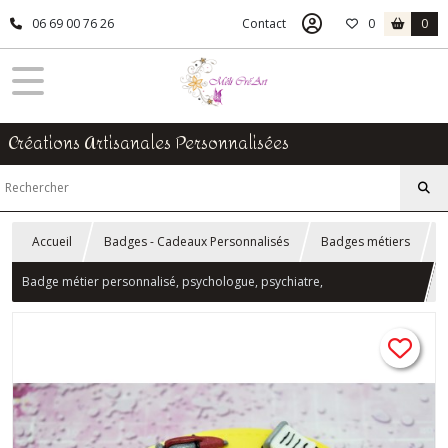
06 69 00 76 26
Contact
0
0
Créations Artisanales Personnalisées
Accueil
Badges - Cadeaux Personnalisés
Badges métiers
Badge métier personnalisé, psychologue, psychiatre,
psychothérapeute fimo