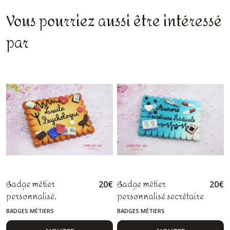
Vous pourriez aussi être intéressé
par
Badge métier
Badge métier
20
€
20
€
personnalisé,
personnalisé secrétaire
psychologue,
médicale, assistante en
BADGES MÉTIERS
BADGES MÉTIERS
psychiatre,
fimo