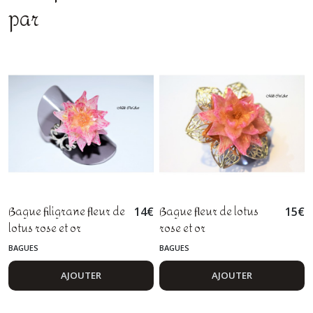
par
Bague filigrane fleur de
Bague fleur de lotus
14
€
15
€
lotus rose et or
rose et or
BAGUES
BAGUES
AJOUTER
AJOUTER