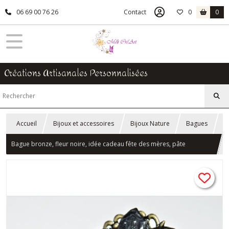
06 69 00 76 26
Contact
0
0
Créations Artisanales Personnalisées
Accueil
Bijoux et accessoires
Bijoux Nature
Bagues
Bague bronze, fleur noire, idée cadeau fête des mères, pâte
polymère