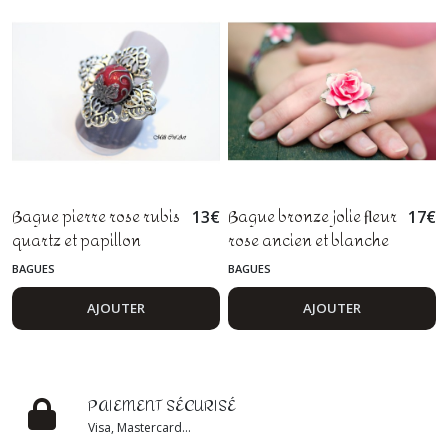
Bague pierre rose rubis
Bague bronze jolie fleur
13
€
17
€
quartz et papillon
rose ancien et blanche
argenté
BAGUES
BAGUES
AJOUTER
AJOUTER
PAIEMENT SÉCURISÉ
Visa, Mastercard...