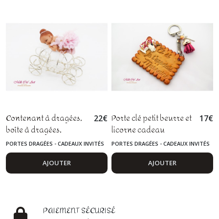
Contenant à dragées,
Porte clé petit beurre et
22
€
17
€
boîte à dragées,
licorne cadeau
baptême, communion,
marraine
PORTES DRAGÉES - CADEAUX INVITÉS
PORTES DRAGÉES - CADEAUX INVITÉS
cadeau parrain et
marraine, danseuse,
AJOUTER
AJOUTER
fimo
PAIEMENT SÉCURISÉ