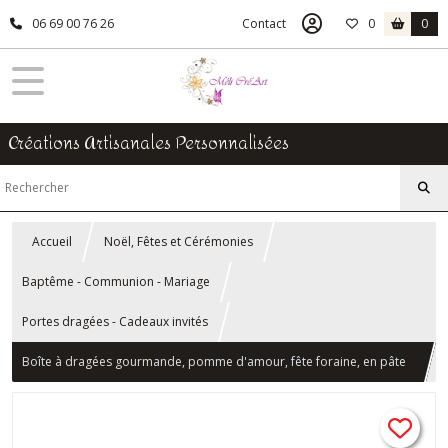
06 69 00 76 26
Contact
0
0
Créations Artisanales Personnalisées
Accueil
Noël, Fêtes et Cérémonies
Baptême - Communion - Mariage
Portes dragées - Cadeaux invités
Boîte à dragées gourmande, pomme d'amour, fête foraine, en pâte
polymère