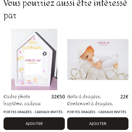
Vous pourriez aussi être intéressé
par
Cadre photo
Boîte à dragées,
32
€
50
22
€
baptême, cadeau
Contenant à dragées,
parrain marraine,
baptême, communion,
PORTES DRAGÉES - CADEAUX INVITÉS
PORTES DRAGÉES - CADEAUX INVITÉS
bébé, fimo
cadeau parrain et
marraine, bébé fimo
AJOUTER
AJOUTER