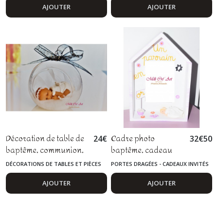
shower, bébé fimo
AJOUTER
AJOUTER
Décoration de table de
Cadre photo
24
€
32
€
50
baptême, communion,
baptême, cadeau
cérémonie, cadeau de
parrain marraine,
DÉCORATIONS DE TABLES ET PIÈCES
PORTES DRAGÉES - CADEAUX INVITÉS
naissance, baby
bébé, fimo
MONTÉES
shower, bébé fimo
AJOUTER
AJOUTER