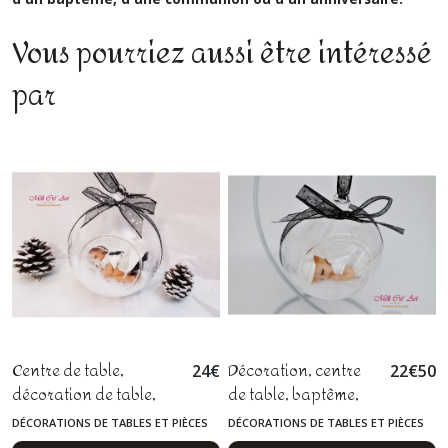
Vous pourriez aussi être intéressé
par
Centre de table,
Décoration, centre
24
€
22
€
50
décoration de table,
de table, baptême,
cérémonie de baptême,
communion,
DÉCORATIONS DE TABLES ET PIÈCES
DÉCORATIONS DE TABLES ET PIÈCES
communion, bébé fimo
cérémonie, baby
MONTÉES
MONTÉES