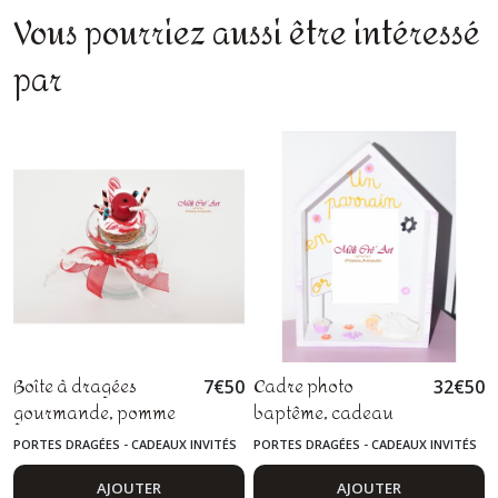
Vous pourriez aussi être intéressé
par
Boîte à dragées
Cadre photo
7
€
50
32
€
50
gourmande, pomme
baptême, cadeau
d'amour, fête foraine,
parrain marraine,
PORTES DRAGÉES - CADEAUX INVITÉS
PORTES DRAGÉES - CADEAUX INVITÉS
en pâte polymère
bébé, fimo
AJOUTER
AJOUTER