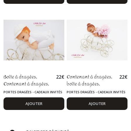
Boîte à dragées,
Contenant à dragées,
22
€
22
€
Contenant à dragées,
boîte à dragées,
baptême, communion,
baptême, communion,
PORTES DRAGÉES - CADEAUX INVITÉS
PORTES DRAGÉES - CADEAUX INVITÉS
cadeau parrain et
cadeau parrain et
marraine, bébé fimo
marraine, danseuse,
AJOUTER
AJOUTER
fimo