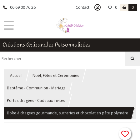
06 69 00 76 26
Contact
0
0
Créations Artisanales Personnalisées
Accueil
Noël, Fêtes et Cérémonies
Baptême - Communion - Mariage
Portes dragées - Cadeaux invités
Boîte à dragées gourmande, sucreries et chocolat en pâte polymère